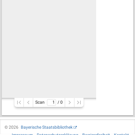
Scan
/ 
0
©
2026
Bayerische Staatsbibliothek
Impressum
Datenschutzerklärung
Barrierefreiheit
Kontakt