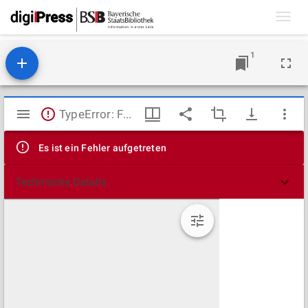
Toggl
navig
1
Mirador
TypeError: Failed to fetch
Viewer
Es ist ein Fehler aufgetreten
Technische Details