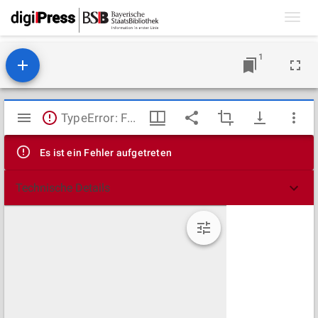
Toggl
navig
1
Mirador
TypeError: Failed to fetch
Viewer
Es ist ein Fehler aufgetreten
Technische Details