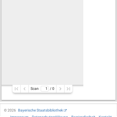
Scan
/ 
0
©
2026
Bayerische Staatsbibliothek
Impressum
Datenschutzerklärung
Barrierefreiheit
Kontakt