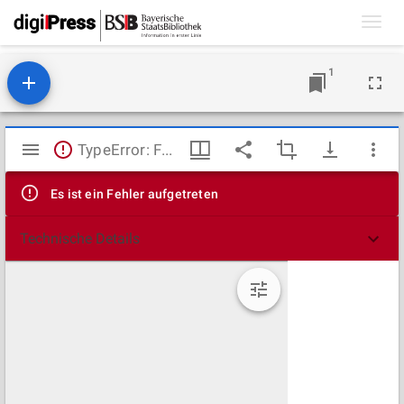
Toggl
navig
1
Mirador
TypeError: Failed to fetch
Viewer
Es ist ein Fehler aufgetreten
Technische Details