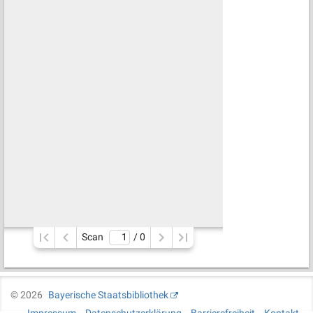
Scan
/ 
0
©
2026
Bayerische Staatsbibliothek
Impressum
Datenschutzerklärung
Barrierefreiheit
Kontakt