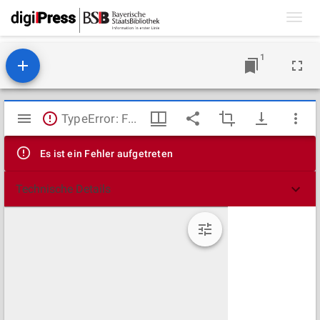
Toggl
navig
1
Mirador
TypeError: Failed to fetch
Viewer
Es ist ein Fehler aufgetreten
Technische Details