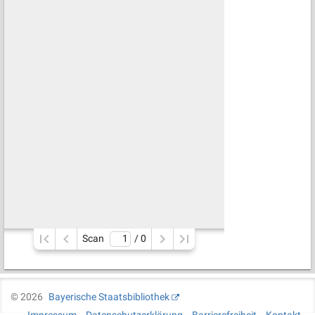
Scan
/ 
0
©
2026
Bayerische Staatsbibliothek
Impressum
Datenschutzerklärung
Barrierefreiheit
Kontakt