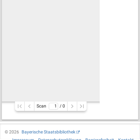
Scan
/ 
0
©
2026
Bayerische Staatsbibliothek
Impressum
Datenschutzerklärung
Barrierefreiheit
Kontakt