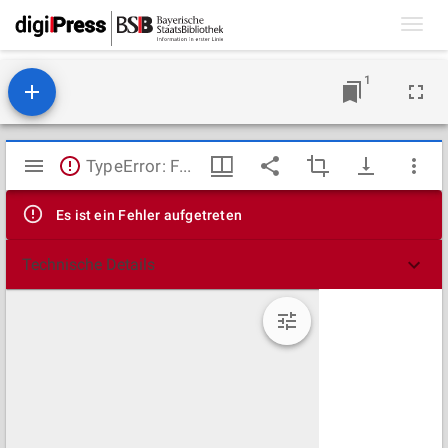
Toggl
navig
1
Mirador
TypeError: Failed to fetch
Viewer
Es ist ein Fehler aufgetreten
Technische Details