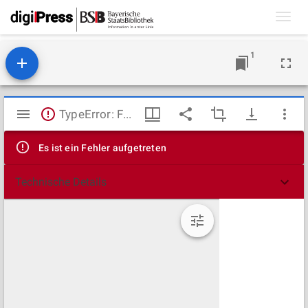
Toggl
navig
1
Mirador
TypeError: Failed to fetch
Viewer
Es ist ein Fehler aufgetreten
Technische Details