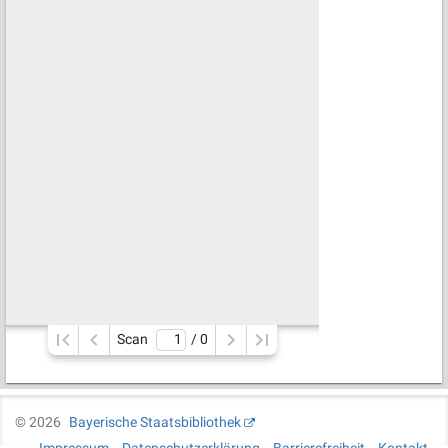
Scan
/ 
0
©
2026
Bayerische Staatsbibliothek
Impressum
Datenschutzerklärung
Barrierefreiheit
Kontakt