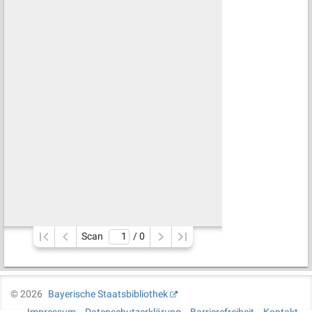
Scan
/ 
0
©
2026
Bayerische Staatsbibliothek
Impressum
Datenschutzerklärung
Barrierefreiheit
Kontakt