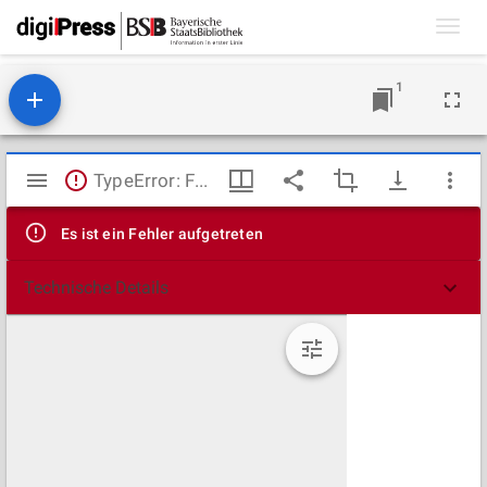
Toggl
navig
1
Mirador
TypeError: Failed to fetch
Viewer
Es ist ein Fehler aufgetreten
Technische Details