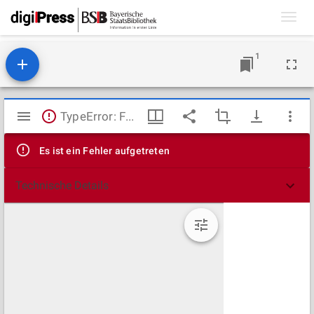
Toggl
navig
1
Mirador
TypeError: Failed to fetch
Viewer
Es ist ein Fehler aufgetreten
Technische Details