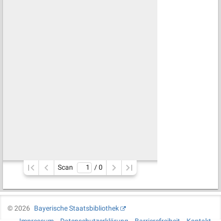
Scan
/ 
0
©
2026
Bayerische Staatsbibliothek
Impressum
Datenschutzerklärung
Barrierefreiheit
Kontakt