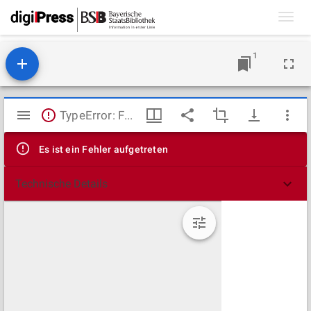
Toggl
navig
1
Mirador
TypeError: Failed to fetch
Viewer
Es ist ein Fehler aufgetreten
Technische Details