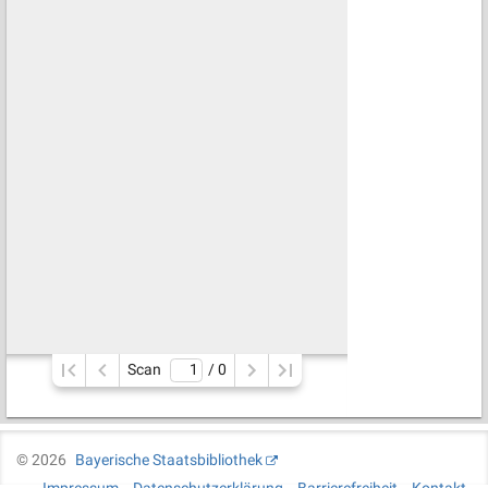
Scan
/ 
0
©
2026
Bayerische Staatsbibliothek
Impressum
Datenschutzerklärung
Barrierefreiheit
Kontakt