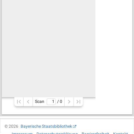
Scan
/ 
0
©
2026
Bayerische Staatsbibliothek
Impressum
Datenschutzerklärung
Barrierefreiheit
Kontakt