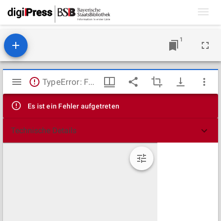
Toggl
navig
1
Mirador
TypeError: Failed to fetch
Viewer
Es ist ein Fehler aufgetreten
Technische Details