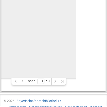
Scan
/ 
0
©
2026
Bayerische Staatsbibliothek
Impressum
Datenschutzerklärung
Barrierefreiheit
Kontakt