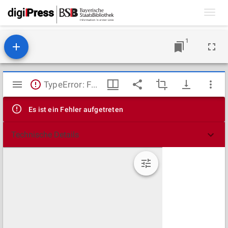
Toggl
navig
1
Mirador
TypeError: Failed to fetch
Viewer
Es ist ein Fehler aufgetreten
Technische Details