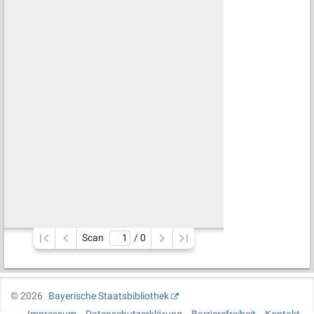
Scan
/ 
0
©
2026
Bayerische Staatsbibliothek
Impressum
Datenschutzerklärung
Barrierefreiheit
Kontakt