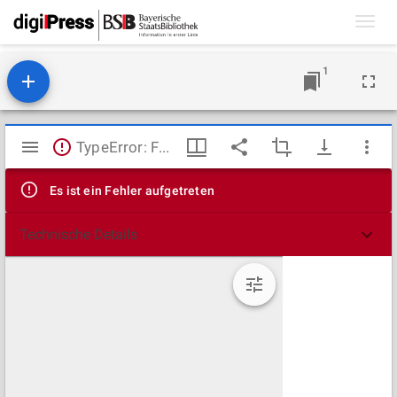
Toggl
navig
1
Mirador
TypeError: Failed to fetch
Viewer
Es ist ein Fehler aufgetreten
Technische Details