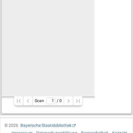
Scan
/ 
0
©
2026
Bayerische Staatsbibliothek
Impressum
Datenschutzerklärung
Barrierefreiheit
Kontakt