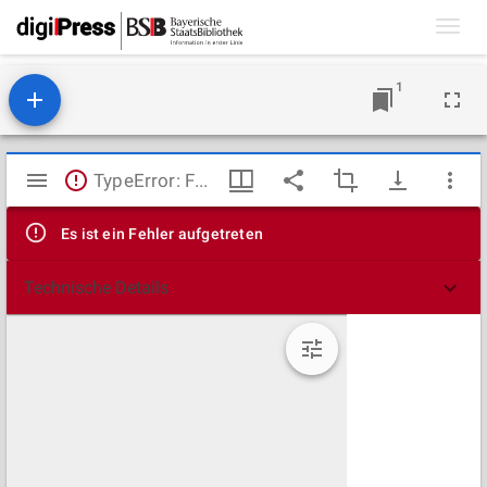
Toggl
navig
1
Mirador
TypeError: Failed to fetch
Viewer
Es ist ein Fehler aufgetreten
Technische Details