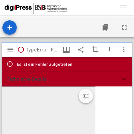
Toggl
navig
1
Mirador
TypeError: Failed to fetch
Viewer
Es ist ein Fehler aufgetreten
Technische Details