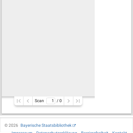
Scan
/ 
0
©
2026
Bayerische Staatsbibliothek
Impressum
Datenschutzerklärung
Barrierefreiheit
Kontakt