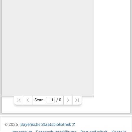
Scan
/ 
0
©
2026
Bayerische Staatsbibliothek
Impressum
Datenschutzerklärung
Barrierefreiheit
Kontakt