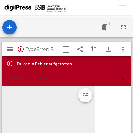
Toggl
navig
1
Mirador
TypeError: Failed to fetch
Viewer
Es ist ein Fehler aufgetreten
Technische Details