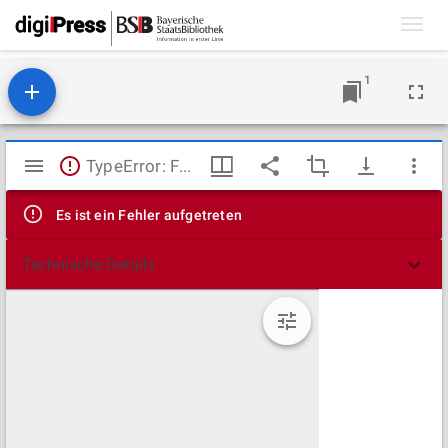
Toggl
navig
1
Mirador
TypeError: Failed to fetch
Viewer
Es ist ein Fehler aufgetreten
Technische Details