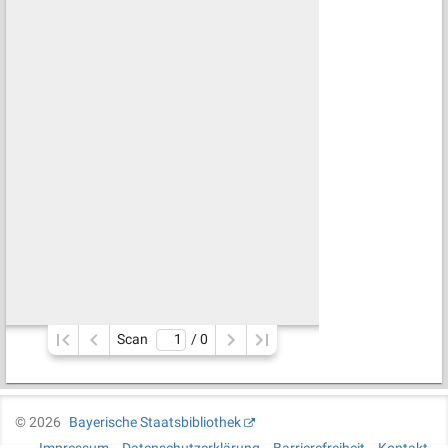
Scan
/ 
0
©
2026
Bayerische Staatsbibliothek
Impressum
Datenschutzerklärung
Barrierefreiheit
Kontakt