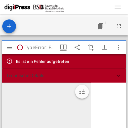
Toggl
navig
1
Mirador
TypeError: Failed to fetch
Viewer
Es ist ein Fehler aufgetreten
Technische Details