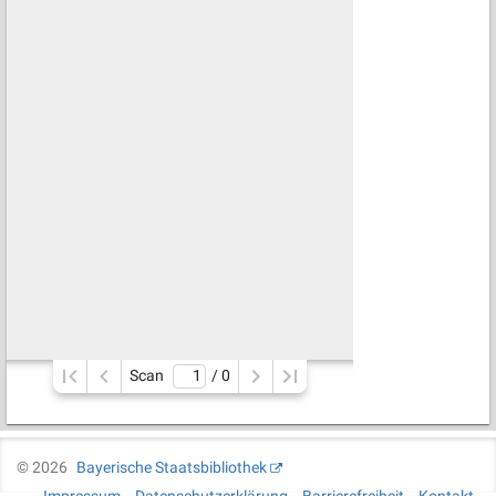
Scan
/ 
0
©
2026
Bayerische Staatsbibliothek
Impressum
Datenschutzerklärung
Barrierefreiheit
Kontakt