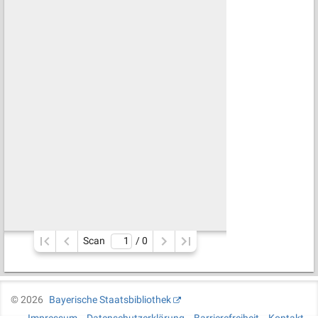
Scan
/ 
0
©
2026
Bayerische Staatsbibliothek
Impressum
Datenschutzerklärung
Barrierefreiheit
Kontakt