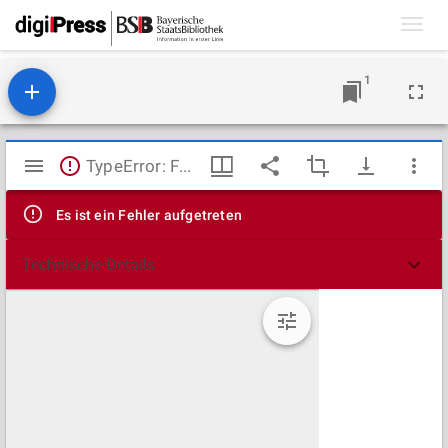
Toggl
navig
1
Mirador
TypeError: Failed to fetch
Viewer
Es ist ein Fehler aufgetreten
Technische Details