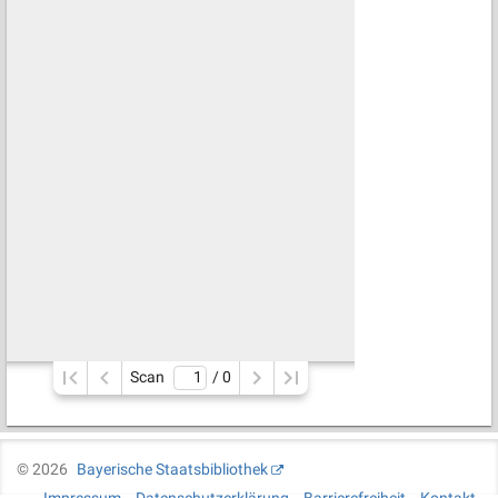
Scan
/ 
0
©
2026
Bayerische Staatsbibliothek
Impressum
Datenschutzerklärung
Barrierefreiheit
Kontakt