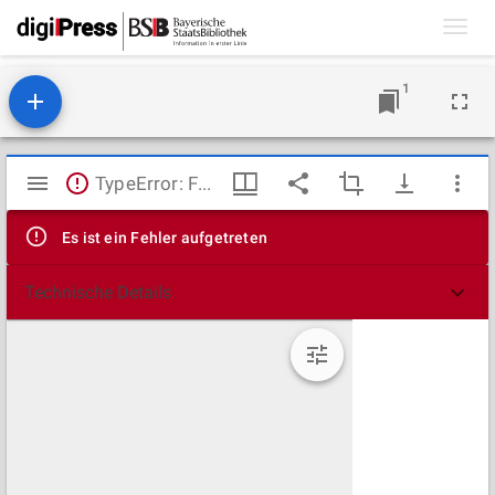
Toggl
navig
1
Mirador
TypeError: Failed to fetch
Viewer
Es ist ein Fehler aufgetreten
Technische Details