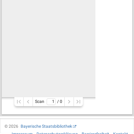
Scan
/ 
0
©
2026
Bayerische Staatsbibliothek
Impressum
Datenschutzerklärung
Barrierefreiheit
Kontakt