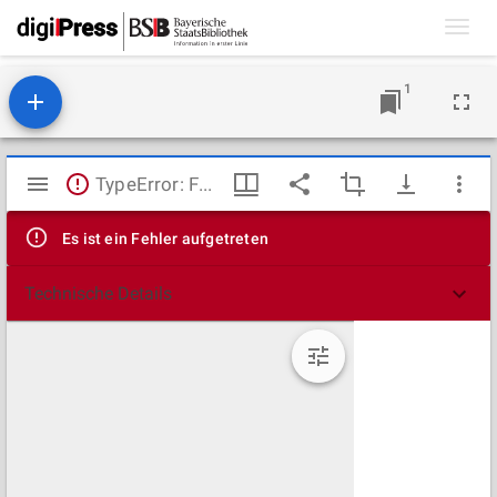
Toggl
navig
1
Mirador
TypeError: Failed to fetch
Viewer
Es ist ein Fehler aufgetreten
Technische Details