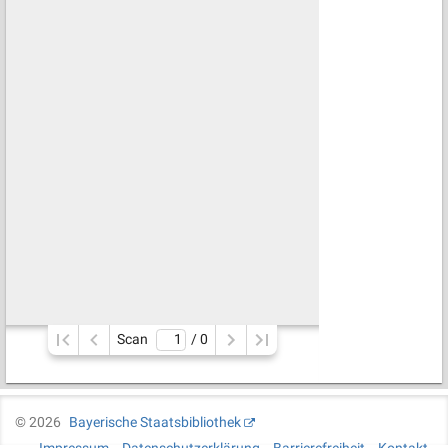
Scan
/ 
0
©
2026
Bayerische Staatsbibliothek
Impressum
Datenschutzerklärung
Barrierefreiheit
Kontakt