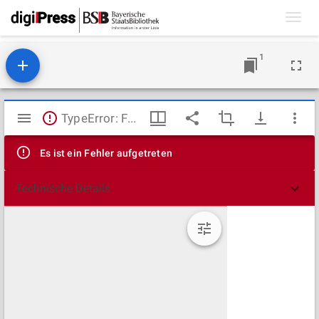
Toggl
navig
1
Mirador
TypeError: Failed to fetch
Viewer
Es ist ein Fehler aufgetreten
Technische Details