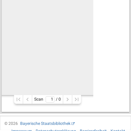
Scan
/ 
0
©
2026
Bayerische Staatsbibliothek
Impressum
Datenschutzerklärung
Barrierefreiheit
Kontakt