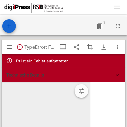
Toggl
navig
1
Mirador
TypeError: Failed to fetch
Viewer
Es ist ein Fehler aufgetreten
Technische Details