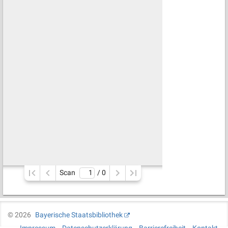
Scan
/ 
0
©
2026
Bayerische Staatsbibliothek
Impressum
Datenschutzerklärung
Barrierefreiheit
Kontakt