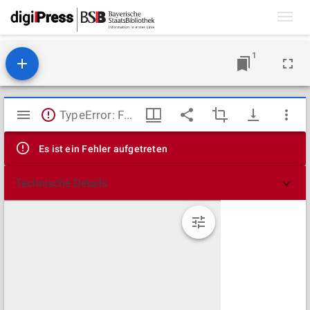
Toggl
navig
1
Mirador
TypeError: Failed to fetch
Viewer
Es ist ein Fehler aufgetreten
Technische Details