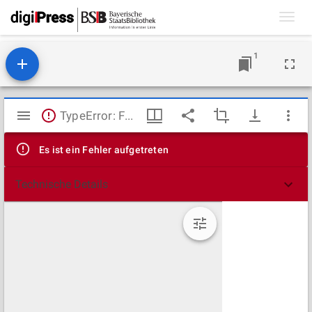
Toggl
navig
1
Mirador
TypeError: Failed to fetch
Viewer
Es ist ein Fehler aufgetreten
Technische Details