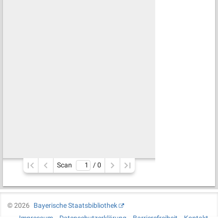
Scan
/ 
0
©
2026
Bayerische Staatsbibliothek
Impressum
Datenschutzerklärung
Barrierefreiheit
Kontakt