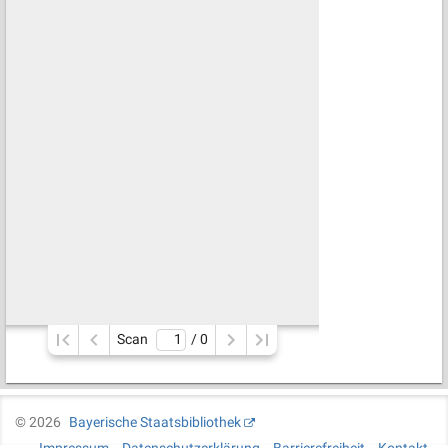
Scan
/ 
0
©
2026
Bayerische Staatsbibliothek
Impressum
Datenschutzerklärung
Barrierefreiheit
Kontakt