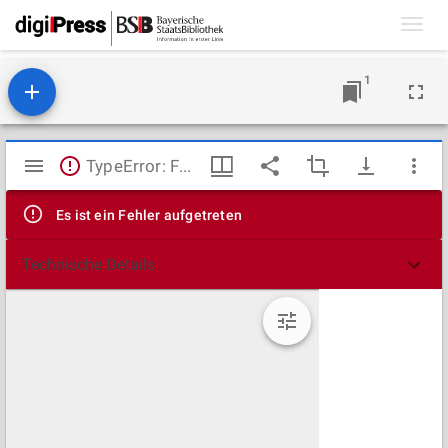
Toggl
navig
1
Mirador
TypeError: Failed to fetch
Viewer
Es ist ein Fehler aufgetreten
Technische Details