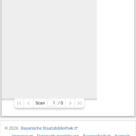
Scan
/ 
0
©
2026
Bayerische Staatsbibliothek
Impressum
Datenschutzerklärung
Barrierefreiheit
Kontakt