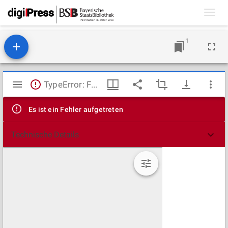
Toggl
navig
1
Mirador
TypeError: Failed to fetch
Viewer
Es ist ein Fehler aufgetreten
Technische Details