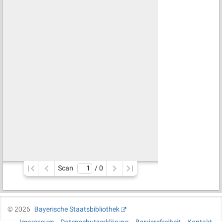
Scan
/ 
0
©
2026
Bayerische Staatsbibliothek
Impressum
Datenschutzerklärung
Barrierefreiheit
Kontakt