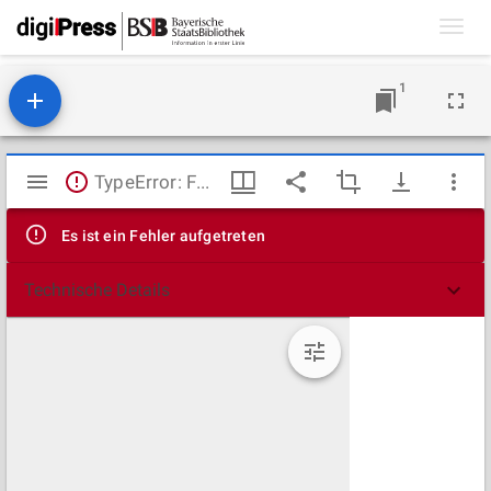
Toggl
navig
1
Mirador
TypeError: Failed to fetch
Viewer
Es ist ein Fehler aufgetreten
Technische Details