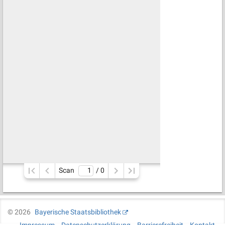
Scan
/ 
0
©
2026
Bayerische Staatsbibliothek
Impressum
Datenschutzerklärung
Barrierefreiheit
Kontakt