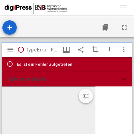
Toggl
navig
1
Mirador
TypeError: Failed to fetch
Viewer
Es ist ein Fehler aufgetreten
Technische Details