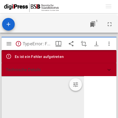
Toggl
navig
1
Mirador
TypeError: Failed to fetch
Viewer
Es ist ein Fehler aufgetreten
Technische Details