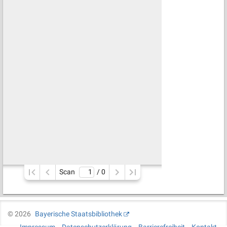
Scan
/ 
0
©
2026
Bayerische Staatsbibliothek
Impressum
Datenschutzerklärung
Barrierefreiheit
Kontakt