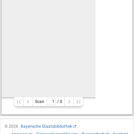
Scan
/ 
0
©
2026
Bayerische Staatsbibliothek
Impressum
Datenschutzerklärung
Barrierefreiheit
Kontakt