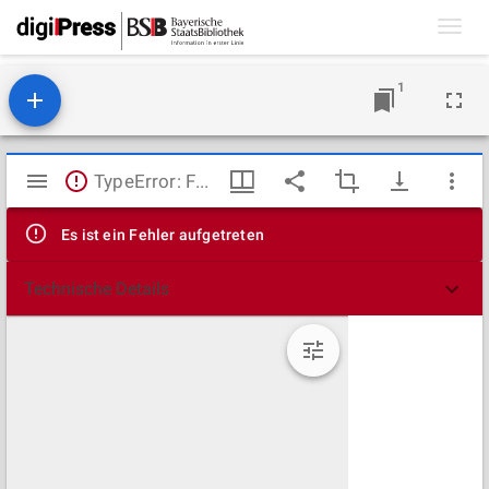
Toggl
navig
1
Mirador
TypeError: Failed to fetch
Viewer
Es ist ein Fehler aufgetreten
Technische Details