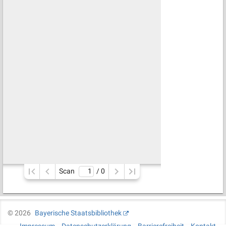
Scan
/ 
0
©
2026
Bayerische Staatsbibliothek
Impressum
Datenschutzerklärung
Barrierefreiheit
Kontakt