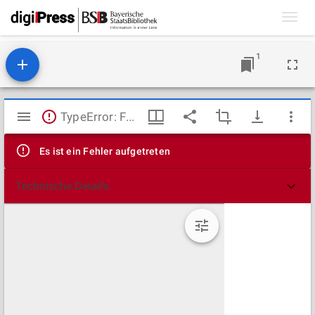
Toggl
navig
1
Mirador
TypeError: Failed to fetch
Viewer
Es ist ein Fehler aufgetreten
Technische Details