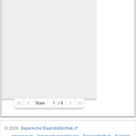
Scan
/ 
0
©
2026
Bayerische Staatsbibliothek
Impressum
Datenschutzerklärung
Barrierefreiheit
Kontakt