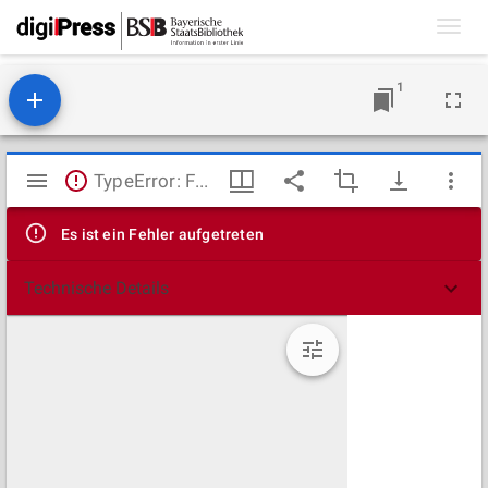
Toggl
navig
1
Mirador
TypeError: Failed to fetch
Viewer
Es ist ein Fehler aufgetreten
Technische Details