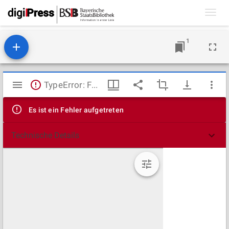
Toggl
navig
1
Mirador
TypeError: Failed to fetch
Viewer
Es ist ein Fehler aufgetreten
Technische Details