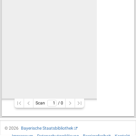
Scan
/ 
0
©
2026
Bayerische Staatsbibliothek
Impressum
Datenschutzerklärung
Barrierefreiheit
Kontakt