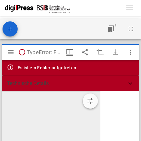
Toggl
navig
1
Mirador
TypeError: Failed to fetch
Viewer
Es ist ein Fehler aufgetreten
Technische Details