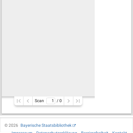
Scan
/ 
0
©
2026
Bayerische Staatsbibliothek
Impressum
Datenschutzerklärung
Barrierefreiheit
Kontakt