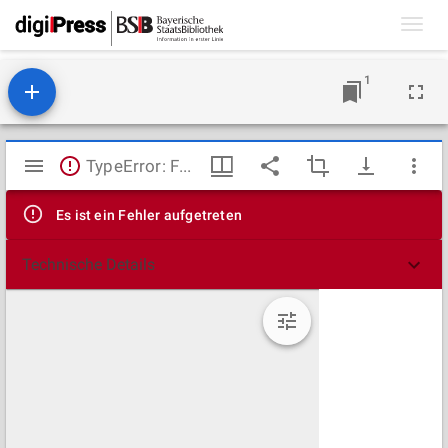
Toggl
navig
1
Mirador
TypeError: Failed to fetch
Viewer
Es ist ein Fehler aufgetreten
Technische Details