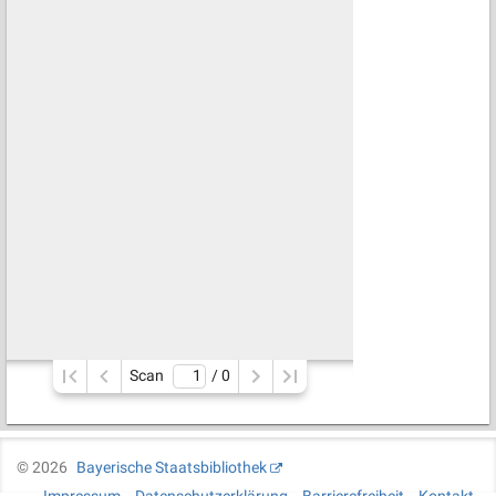
Scan
/ 
0
©
2026
Bayerische Staatsbibliothek
Impressum
Datenschutzerklärung
Barrierefreiheit
Kontakt