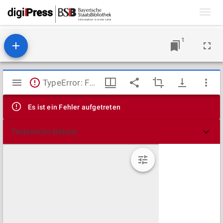
Toggl
navig
1
Mirador
TypeError: Failed to fetch
Viewer
Es ist ein Fehler aufgetreten
Technische Details