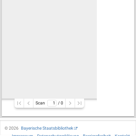
Scan
/ 
0
©
2026
Bayerische Staatsbibliothek
Impressum
Datenschutzerklärung
Barrierefreiheit
Kontakt