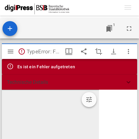
Toggl
navig
1
Mirador
TypeError: Failed to fetch
Viewer
Es ist ein Fehler aufgetreten
Technische Details