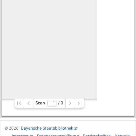
Scan
/ 
0
©
2026
Bayerische Staatsbibliothek
Impressum
Datenschutzerklärung
Barrierefreiheit
Kontakt