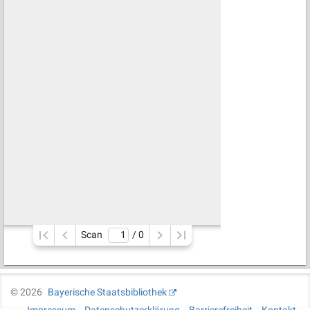
Scan
/ 
0
©
2026
Bayerische Staatsbibliothek
Impressum
Datenschutzerklärung
Barrierefreiheit
Kontakt