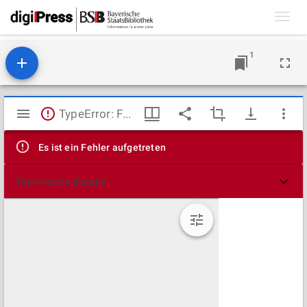
Toggl
navig
1
Mirador
TypeError: Failed to fetch
Viewer
Es ist ein Fehler aufgetreten
Technische Details