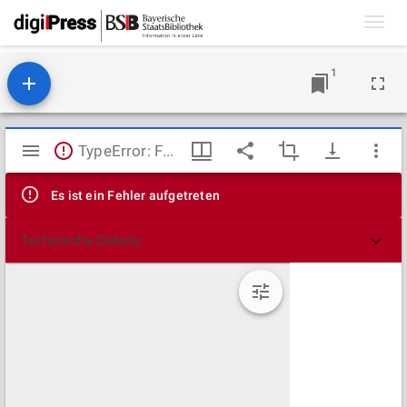
Toggl
navig
1
Mirador
TypeError: Failed to fetch
Viewer
Es ist ein Fehler aufgetreten
Technische Details