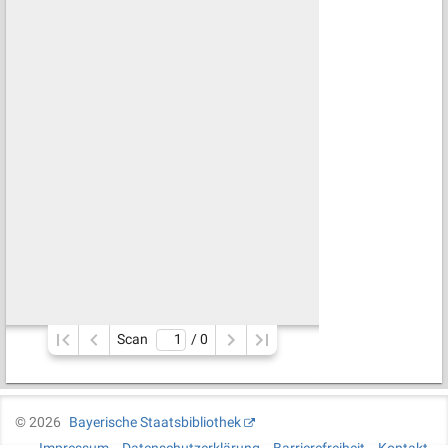
Scan
/ 
0
©
2026
Bayerische Staatsbibliothek
Impressum
Datenschutzerklärung
Barrierefreiheit
Kontakt