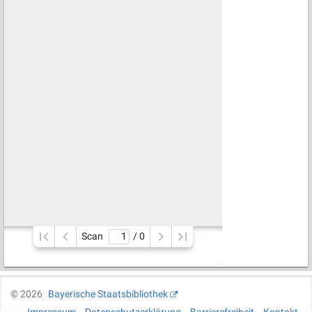
Scan
/ 
0
©
2026
Bayerische Staatsbibliothek
Impressum
Datenschutzerklärung
Barrierefreiheit
Kontakt