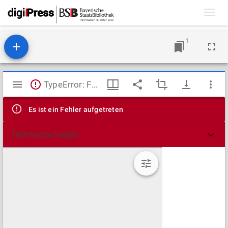
Toggl
navig
1
Mirador
TypeError: Failed to fetch
Viewer
Es ist ein Fehler aufgetreten
Technische Details