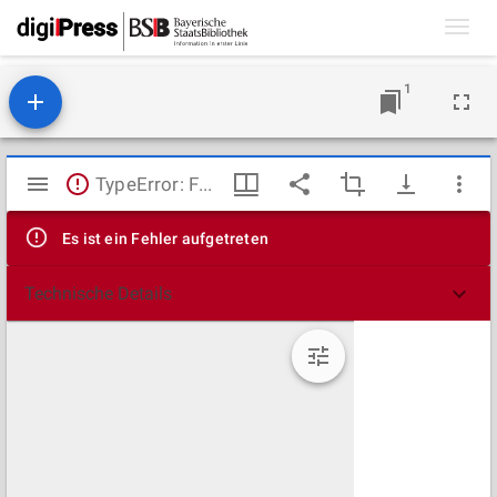
Toggl
navig
1
Mirador
TypeError: Failed to fetch
Viewer
Es ist ein Fehler aufgetreten
Technische Details