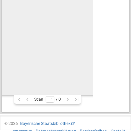
Scan
/ 
0
©
2026
Bayerische Staatsbibliothek
Impressum
Datenschutzerklärung
Barrierefreiheit
Kontakt