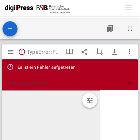
Toggl
navig
1
Mirador
TypeError: Failed to fetch
Viewer
Es ist ein Fehler aufgetreten
Technische Details