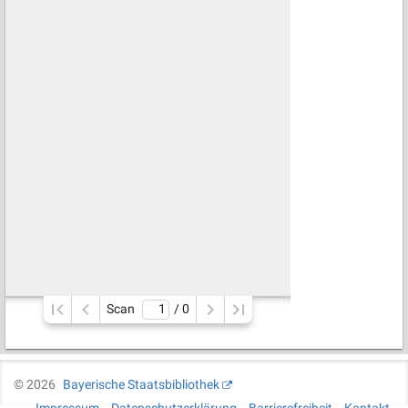
Scan
/ 
0
©
2026
Bayerische Staatsbibliothek
Impressum
Datenschutzerklärung
Barrierefreiheit
Kontakt