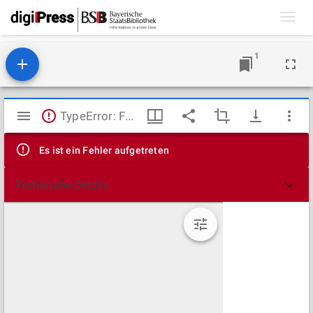
Toggl
navig
1
Mirador
TypeError: Failed to fetch
Viewer
Es ist ein Fehler aufgetreten
Technische Details