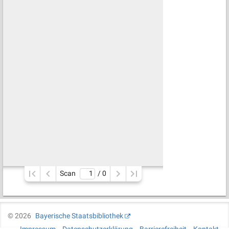
Scan
/ 
0
©
2026
Bayerische Staatsbibliothek
Impressum
Datenschutzerklärung
Barrierefreiheit
Kontakt