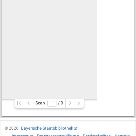
Scan
/ 
0
©
2026
Bayerische Staatsbibliothek
Impressum
Datenschutzerklärung
Barrierefreiheit
Kontakt