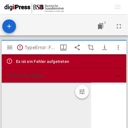
Toggl
navig
1
Mirador
TypeError: Failed to fetch
Viewer
Es ist ein Fehler aufgetreten
Technische Details