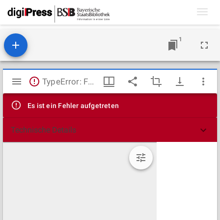
Toggl
navig
1
Mirador
TypeError: Failed to fetch
Viewer
Es ist ein Fehler aufgetreten
Technische Details