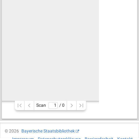
Scan
/ 
0
©
2026
Bayerische Staatsbibliothek
Impressum
Datenschutzerklärung
Barrierefreiheit
Kontakt