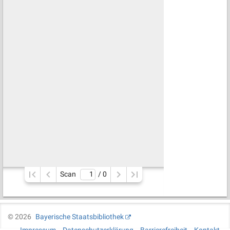
Scan
/ 
0
©
2026
Bayerische Staatsbibliothek
Impressum
Datenschutzerklärung
Barrierefreiheit
Kontakt