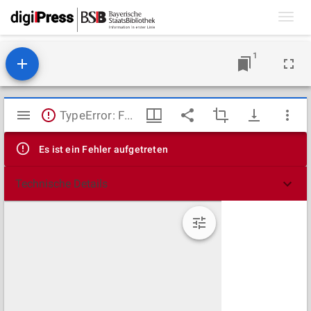
Toggl
navig
1
Mirador
TypeError: Failed to fetch
Viewer
Es ist ein Fehler aufgetreten
Technische Details