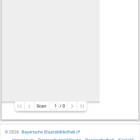
Scan
/ 
0
©
2026
Bayerische Staatsbibliothek
Impressum
Datenschutzerklärung
Barrierefreiheit
Kontakt