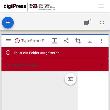
Toggl
navig
1
Mirador
TypeError: Failed to fetch
Viewer
Es ist ein Fehler aufgetreten
Technische Details