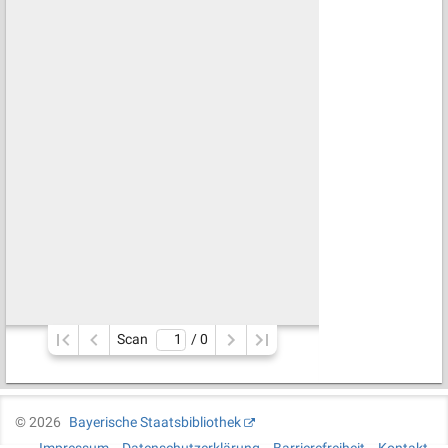
Scan
/ 
0
©
2026
Bayerische Staatsbibliothek
Impressum
Datenschutzerklärung
Barrierefreiheit
Kontakt