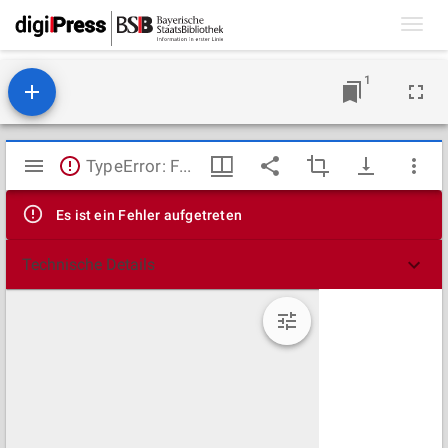
Toggl
navig
1
Mirador
TypeError: Failed to fetch
Viewer
Es ist ein Fehler aufgetreten
Technische Details