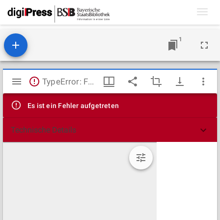
Toggl
navig
1
Mirador
TypeError: Failed to fetch
Viewer
Es ist ein Fehler aufgetreten
Technische Details