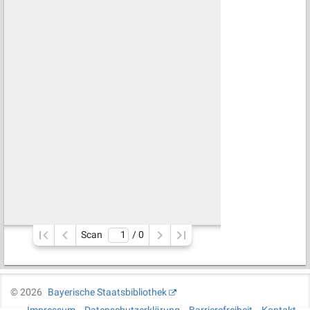
Scan
/ 
0
©
2026
Bayerische Staatsbibliothek
Impressum
Datenschutzerklärung
Barrierefreiheit
Kontakt