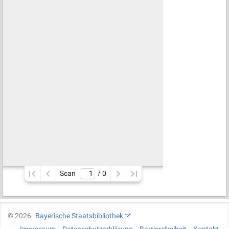
Scan
/ 
0
©
2026
Bayerische Staatsbibliothek
Impressum
Datenschutzerklärung
Barrierefreiheit
Kontakt