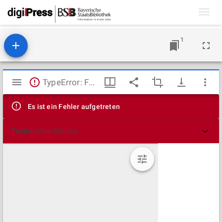
Toggl
navig
1
Mirador
TypeError: Failed to fetch
Viewer
Es ist ein Fehler aufgetreten
Technische Details